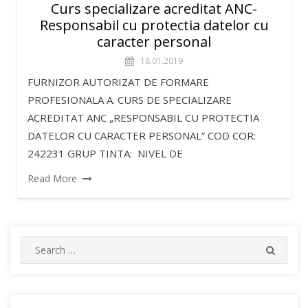
Curs specializare acreditat ANC-
Responsabil cu protectia datelor cu
caracter personal
18.01.2019
FURNIZOR AUTORIZAT DE FORMARE
PROFESIONALA A. CURS DE SPECIALIZARE
ACREDITAT ANC „RESPONSABIL CU PROTECTIA
DATELOR CU CARACTER PERSONAL” COD COR:
242231 GRUP TINTA: NIVEL DE
Read More
S
S
e
E
A
a
R
r
C