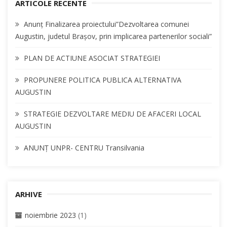
c
ARTICOLE RECENTE
H
h
Anunț Finalizarea proiectului”Dezvoltarea comunei
f
Augustin, judetul Brașov, prin implicarea partenerilor sociali”
o
r
PLAN DE ACTIUNE ASOCIAT STRATEGIEI
:
PROPUNERE POLITICA PUBLICA ALTERNATIVA
AUGUSTIN
STRATEGIE DEZVOLTARE MEDIU DE AFACERI LOCAL
AUGUSTIN
ANUNȚ UNPR- CENTRU Transilvania
ARHIVE
noiembrie 2023
(1)