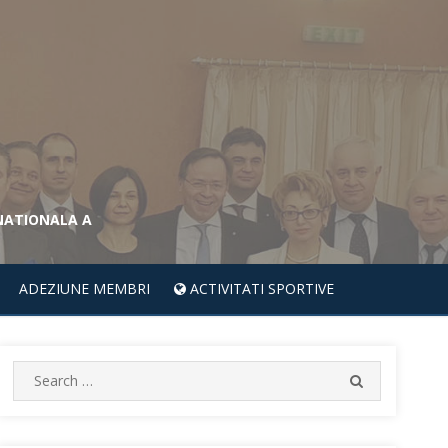
 NATIONALA A
ADEZIUNE MEMBRI
ACTIVITATI SPORTIVE
S
S
e
E
A
a
R
r