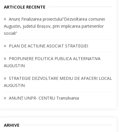
C
c
ARTICOLE RECENTE
H
h
Anunț Finalizarea proiectului”Dezvoltarea comunei
f
Augustin, judetul Brașov, prin implicarea partenerilor
o
sociali”
r
:
PLAN DE ACTIUNE ASOCIAT STRATEGIEI
PROPUNERE POLITICA PUBLICA ALTERNATIVA
AUGUSTIN
STRATEGIE DEZVOLTARE MEDIU DE AFACERI LOCAL
AUGUSTIN
ANUNȚ UNPR- CENTRU Transilvania
ARHIVE